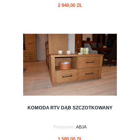
2 940,00 ZŁ
do koszyka
KOMODA RTV DĄB SZCZOTKOWANY
Producent:
ABJA
1 580,00 ZŁ