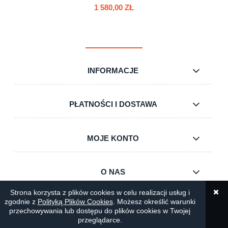
1 580,00 ZŁ
INFORMACJE
do koszyka
PŁATNOŚCI I DOSTAWA
MOJE KONTO
O NAS
Strona korzysta z plików cookies w celu realizacji usług i
zgodnie z
Polityką Plików Cookies
. Możesz określić warunki
pokaż pełną wersję strony
przechowywania lub dostępu do plików cookies w Twojej
przeglądarce.
Sklep internetowy Shoper.pl