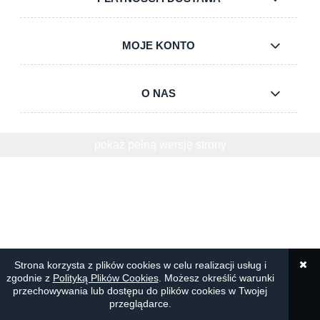
MOJE KONTO
O NAS
pokaż pełną wersję strony
Strona korzysta z plików cookies w celu realizacji usług i
zgodnie z
Polityką Plików Cookies
. Możesz określić warunki
przechowywania lub dostępu do plików cookies w Twojej
przeglądarce.