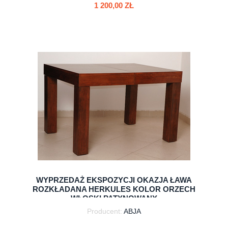
1 200,00 ZŁ
do koszyka
WYPRZEDAŻ EKSPOZYCJI OKAZJA ŁAWA
ROZKŁADANA HERKULES KOLOR ORZECH
WŁOSKI PATYNOWANY
Producent:
ABJA