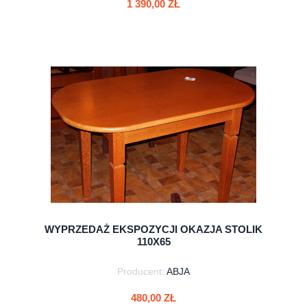
1 390,00 ZŁ
do koszyka
WYPRZEDAŻ EKSPOZYCJI OKAZJA STOLIK
110X65
Producent:
ABJA
480,00 ZŁ