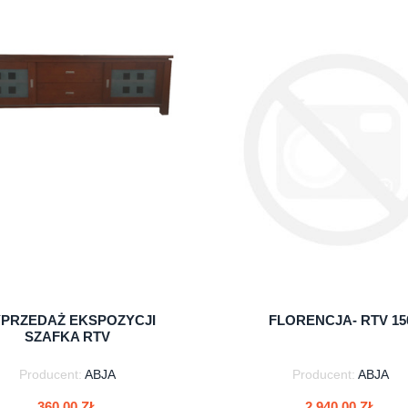
do koszyka
do koszyka
PRZEDAŻ EKSPOZYCJI
FLORENCJA- RTV 15
SZAFKA RTV
Producent:
ABJA
Producent:
ABJA
360,00 ZŁ
2 940,00 ZŁ