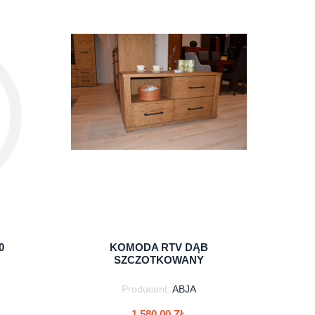
do koszyka
0
KOMODA RTV DĄB
SZCZOTKOWANY
Producent:
ABJA
1 580,00 ZŁ