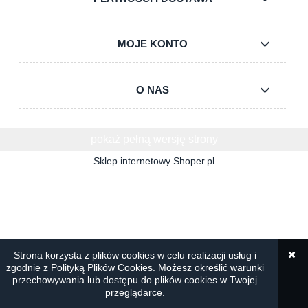
MOJE KONTO
O NAS
pokaż pełną wersję strony
Sklep internetowy Shoper.pl
Strona korzysta z plików cookies w celu realizacji usług i
zgodnie z
Polityką Plików Cookies
. Możesz określić warunki
przechowywania lub dostępu do plików cookies w Twojej
przeglądarce.