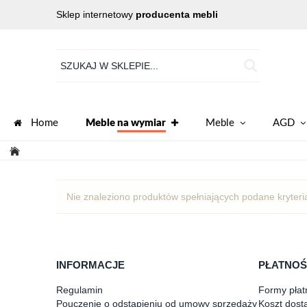
Sklep internetowy
producenta mebli
Home
Meble
na wymiar
Meble
AGD
Nie znaleziono produktów spełniających podane kryteri
INFORMACJE
PŁATNOŚ
Regulamin
Formy płat
Pouczenie o odstąpieniu od umowy sprzedaży
Koszt dost