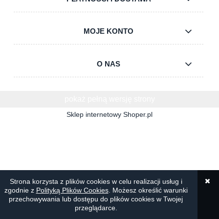
MOJE KONTO
O NAS
pokaż pełną wersję strony
Sklep internetowy Shoper.pl
Strona korzysta z plików cookies w celu realizacji usług i
zgodnie z
Polityką Plików Cookies
. Możesz określić warunki
przechowywania lub dostępu do plików cookies w Twojej
przeglądarce.