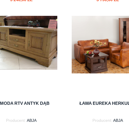
do koszyka
do koszyka
MODA RTV ANTYK DĄB
ŁAWA EUREKA HERKU
Producent:
ABJA
Producent:
ABJA