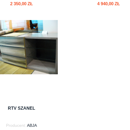
2 350,00 ZŁ
4 940,00 ZŁ
do koszyka
do koszyka
RTV SZANEL
Producent:
ABJA