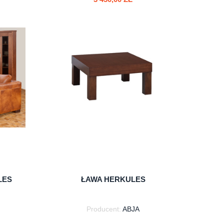
do koszyka
LES
ŁAWA HERKULES
Producent:
ABJA