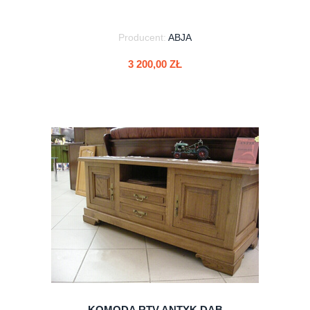
Producent:
ABJA
3 200,00 ZŁ
do koszyka
KOMODA RTV ANTYK DĄB